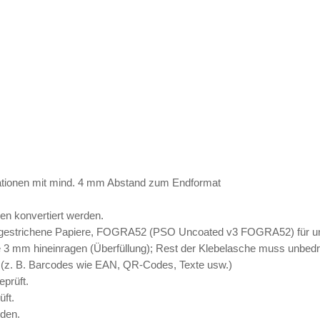
mationen mit mind. 4 mm Abstand zum Endformat
en konvertiert werden.
strichene Papiere, FOGRA52 (PSO Uncoated v3 FOGRA52) für un
 3 mm hineinragen (Überfüllung); Rest der Klebelasche muss unbedr
(z. B. Barcodes wie EAN, QR-Codes, Texte usw.)
prüft.
ft.
den.