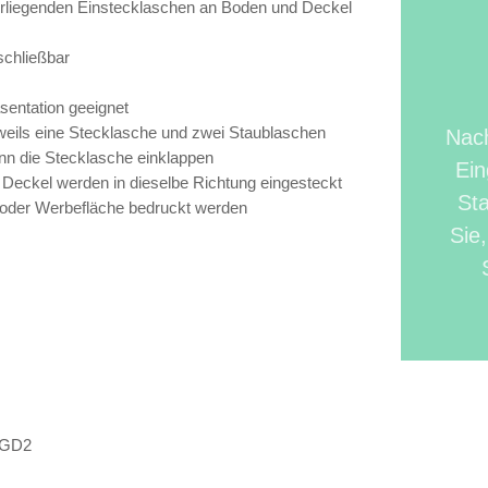
rliegenden Einstecklaschen an Boden und Deckel
schließbar
äsentation geeignet
eils eine Stecklasche und zwei Staublaschen
Nach
nn die Stecklasche einklappen
Ein
Deckel werden in dieselbe Richtung eingesteckt
Sta
/oder Werbefläche bedruckt werden
Sie
GD2